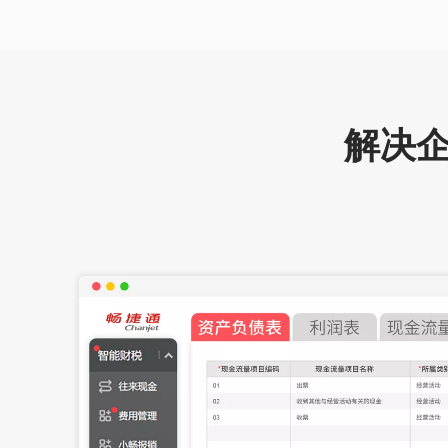
多业务|多机构|多部门实时数
析报告，控制资
据看板
效合规
【实时业务管控】 基于“人
【会计】 精细核
财货客”数据快速分析，业务
控成本与费用，
过程有效管控
体化
解决企
【有效风险管理】 对关键资
【出纳】 智能技
源使用进行预见性干预，降
表，智能凭证，
低经营风险
精准高效