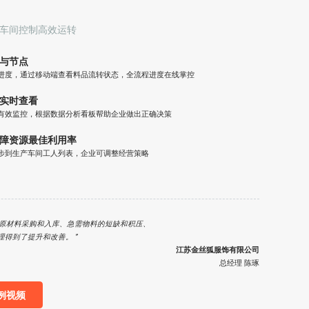
车间控制高效运转
与节点
进度，通过移动端查看料品流转状态，全流程进度在线掌控
实时查看
有效监控，根据数据分析看板帮助企业做出正确决策
障资源最佳利用率
步到生产车间工人列表，企业可调整经营策略
M搭建、原材料采购和入库、急需物料的短缺和积压、
得到了提升和改善。 ”
江苏金丝狐服饰有限公司
总经理 陈琢
例视频