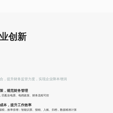
，提高内外协作效
满意度
【低成本】 低学习成本、低
费用使用云服务器
化】 科学计划，
和使用物料，降低
【高效率】 在线管理各类应
耗，提高利润
用和计算资源，实时、高效
商业创新
化】 大屏实时展
【强安全】 稳定运行，确保
优化产能，灵活排
数据安全、规避网络风险
客户变化
合，提升财务监管力度，实现企业降本增润
策，规范财务管理
，匹配全电票、电档政策、财务流程可控
成本，提升工作效率
报税，效率倍增；智能识票、报销、入账、归档，数据精准计算