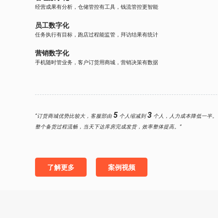
经营成果有分析，仓储管控有工具，钱流管控更智能
员工数字化
任务执行有目标，跑店过程能监管，拜访结果有统计
营销数字化
手机随时管业务，客户订货用商城，营销决策有数据
5
3
“订货商城优势比较大，客服部由
个人缩减到
个人，人力成本降低一半。
整个备货过程流畅，当天下达库房完成发货，效率整体提高。”
了解更多
案例视频