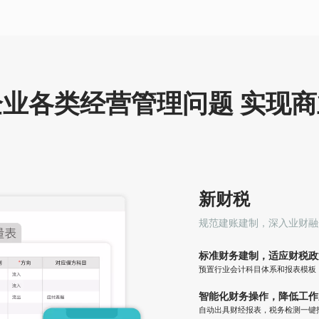
金风险，高
化，前后端一体化，最优商
过程跟踪
品库存及物流配送
率和客户
算，严格管
【全链路】 支持BC一体化
【物控合理
业财税管一
和产销一体化，全链路库存
有效采购
管理，总部门店一体化
成本和损
业各类经营管理问题 实现
术，自动报
【客户运营】 多种线上营销
【生产数字
票档一体，
玩儿法，提升转化率、留存
现进度，
率、复购率
产，响应
新财税
规范建账建制，深入业财融
标准财务建制，适应财税政
预置行业会计科目体系和报表模板
智能化财务操作，降低工作
自动出具财经报表，税务检测一键