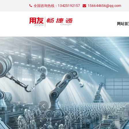
全国咨询热线：13425192157
156644656@qq.com
网站首
“专精特新”赋能
数智化引领 助力企业高质量发展
免费使用
立即购买