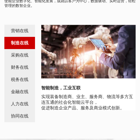
使能企业数字化、智能化发展，成就以客户为中心，数据驱动、实时运营，轻松
管理的数智企业。
营销在线
制造在线
采购在线
财务在线
税务在线
电子商务，数字营销
智能制造，工业互联
金融在线
帮助流通行业企业重建营销、交易、管理、会
实现装备制造商、业主、服务商、物流等多方互
员、预定、服务的一站式平台。
连互通的社会化智能云平台，
人力在线
促进制造企业产品、服务及商业模式创新。
协同在线